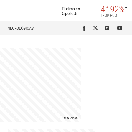
4°
92%
El clima en
Cipolletti
TEMP
HUM
NECROLÓGICAS