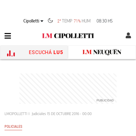
Cipolletti
TEMP
HUM
08:30 HS
2°
71%
ESCUCHÁ
LU5
LMCIPOLLETTI
Judiciales
15 DE OCTUBRE 2016 - 00:00
POLICIALES