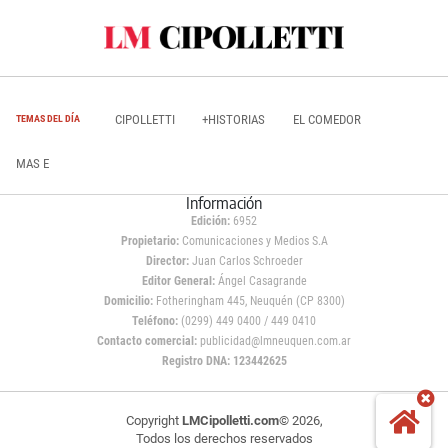
CIPOLLETTI
+HISTORIAS
EL COMEDOR
TEMAS DEL DÍA
MAS E
Información
Edición:
6952
Propietario:
Comunicaciones y Medios S.A
Director:
Juan Carlos Schroeder
Editor General:
Ángel Casagrande
Domicilio:
Fotheringham 445, Neuquén (CP 8300)
Teléfono:
(0299) 449 0400 / 449 0410
Contacto comercial:
publicidad@lmneuquen.com.ar
Registro DNA: 123442625
Copyright
LMCipolletti.com
© 2026,
Todos los derechos reservados