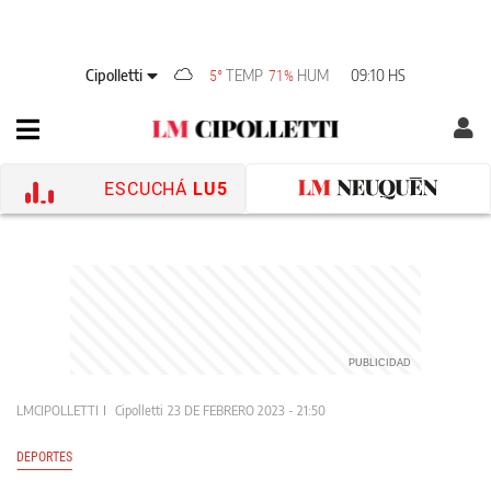
Cipolletti
TEMP
HUM
09:10 HS
5°
71%
ESCUCHÁ
LU5
LMCIPOLLETTI
Cipolletti
23 DE FEBRERO 2023 - 21:50
DEPORTES