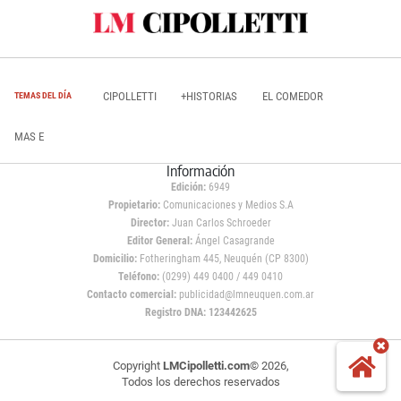
CIPOLLETTI
+HISTORIAS
EL COMEDOR
TEMAS DEL DÍA
MAS E
Información
Edición:
6949
Propietario:
Comunicaciones y Medios S.A
Director:
Juan Carlos Schroeder
Editor General:
Ángel Casagrande
Domicilio:
Fotheringham 445, Neuquén (CP 8300)
Teléfono:
(0299) 449 0400 / 449 0410
Contacto comercial:
publicidad@lmneuquen.com.ar
Registro DNA: 123442625
Copyright
LMCipolletti.com
© 2026,
Todos los derechos reservados