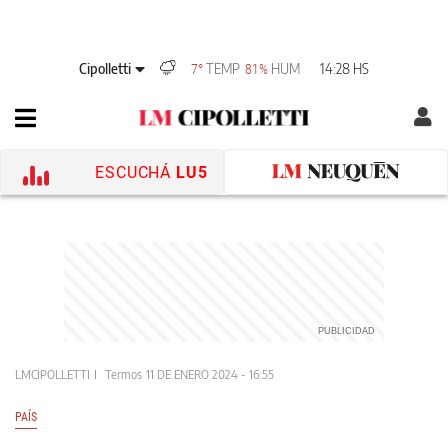
Cipolletti
TEMP
HUM
14:28 HS
7°
81%
ESCUCHÁ
LU5
LMCIPOLLETTI
Termos
11 DE ENERO 2024 - 16:55
PAÍS