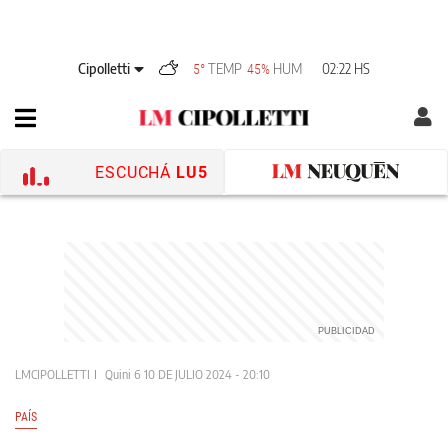
Cipolletti
TEMP
HUM
02:22 HS
5°
45%
ESCUCHÁ
LU5
LMCIPOLLETTI
Quini 6
10 DE JULIO 2024 - 20:10
PAÍS