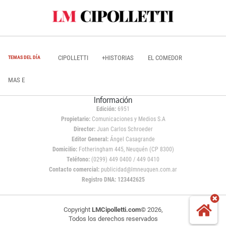
CIPOLLETTI
+HISTORIAS
EL COMEDOR
TEMAS DEL DÍA
MAS E
Información
Edición:
6951
Propietario:
Comunicaciones y Medios S.A
Director:
Juan Carlos Schroeder
Editor General:
Ángel Casagrande
Domicilio:
Fotheringham 445, Neuquén (CP 8300)
Teléfono:
(0299) 449 0400 / 449 0410
Contacto comercial:
publicidad@lmneuquen.com.ar
Registro DNA: 123442625
Copyright
LMCipolletti.com
© 2026,
Todos los derechos reservados