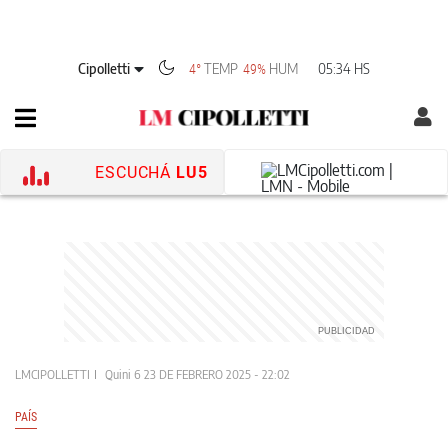
Cipolletti
TEMP
HUM
05:34 HS
4°
49%
ESCUCHÁ
LU5
LMCIPOLLETTI
Quini 6
23 DE FEBRERO 2025 - 22:02
PAÍS