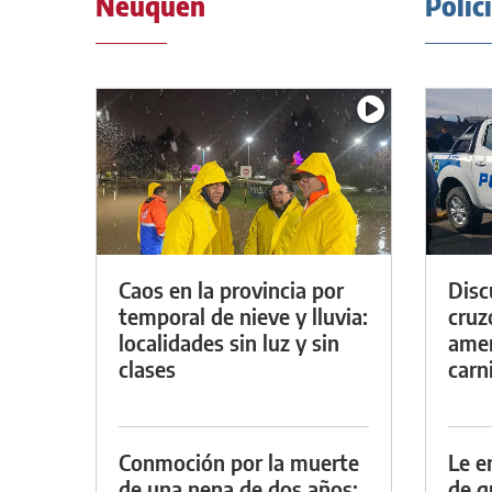
Neuquén
Polic
Caos en la provincia por
Discu
temporal de nieve y lluvia:
cruz
localidades sin luz y sin
amen
clases
carn
Conmoción por la muerte
Le e
de una nena de dos años:
de g