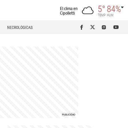
5°
84%
El clima en
Cipolletti
TEMP
HUM
NECROLÓGICAS