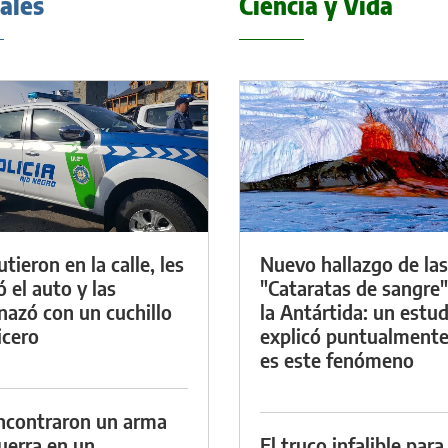
iales
Ciencia y Vida
tieron en la calle, les
Nuevo hallazgo de las
ó el auto y las
"Cataratas de sangre"
azó con un cuchillo
la Antártida: un estud
icero
explicó puntualment
es este fenómeno
ncontraron un arma
uerra en un
El truco infalible para