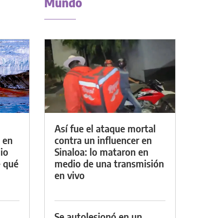
Mundo
Así fue el ataque mortal
 en
contra un influencer en
io
Sinaloa: lo mataron en
e qué
medio de una transmisión
en vivo
Se autolesionó en un