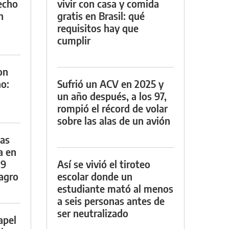
techo
vivir con casa y comida
n
gratis en Brasil: qué
requisitos hay que
cumplir
on
o:
Sufrió un ACV en 2025 y
un año después, a los 97,
rompió el récord de volar
sobre las alas de un avión
das
a en
29
Así se vivió el tiroteo
lagro
escolar donde un
estudiante mató al menos
a seis personas antes de
ser neutralizado
apel