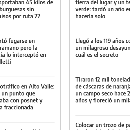
sportaban 45 kilos de
tierra del lugar y un 
urguesas sin
verde: tardó un año e
isos por ruta 22
hacerla solo
ntó fugarse en
Llegó a los 119 años c
ramano pero la
un milagroso desayun
cía lo interceptó en
cuál es el secreto
letti
Tiraron 12 mil tonela
otráfico en Alto Valle:
de cáscaras de naranj
 un punto que
un campo seco hace 
aba con posnet y
años y floreció un mi
a fraccionada
Colocar un trozo de p