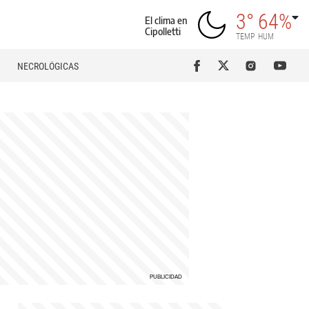
3°
64%
El clima en
Cipolletti
TEMP
HUM
NECROLÓGICAS