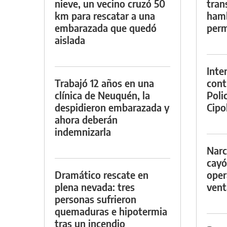
nieve, un vecino cruzó 50
tran
km para rescatar a una
hamb
embarazada que quedó
perm
aislada
Inte
Trabajó 12 años en una
cont
clínica de Neuquén, la
Poli
despidieron embarazada y
Cipol
ahora deberán
indemnizarla
Narc
cayó
Dramático rescate en
oper
plena nevada: tres
vent
personas sufrieron
quemaduras e hipotermia
tras un incendio