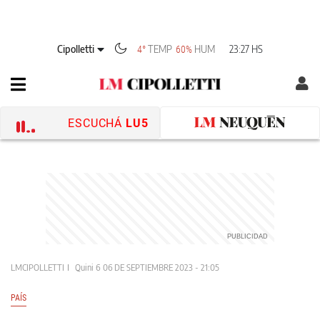
Cipolletti
TEMP
HUM
23:27 HS
4°
60%
ESCUCHÁ
LU5
LMCIPOLLETTI
Quini 6
06 DE SEPTIEMBRE 2023 - 21:05
PAÍS