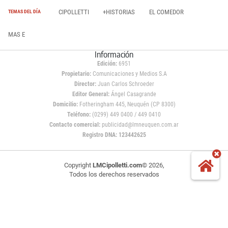
CIPOLLETTI
+HISTORIAS
EL COMEDOR
TEMAS DEL DÍA
MAS E
Información
Edición:
6951
Propietario:
Comunicaciones y Medios S.A
Director:
Juan Carlos Schroeder
Editor General:
Ángel Casagrande
Domicilio:
Fotheringham 445, Neuquén (CP 8300)
Teléfono:
(0299) 449 0400 / 449 0410
Contacto comercial:
publicidad@lmneuquen.com.ar
Registro DNA: 123442625
Copyright
LMCipolletti.com
© 2026,
Todos los derechos reservados