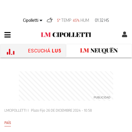
Cipolletti
TEMP
HUM
01:32 HS
5°
45%
ESCUCHÁ
LU5
LMCIPOLLETTI
Plazo Fijo
26 DE DICIEMBRE 2024 - 10:58
PAÍS