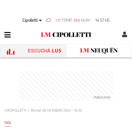
Cipolletti
TEMP
HUM
14:57 HS
13°
36%
ESCUCHÁ
LU5
LMCIPOLLETTI
Recital
08 DE ENERO 2024 - 10:50
PAÍS