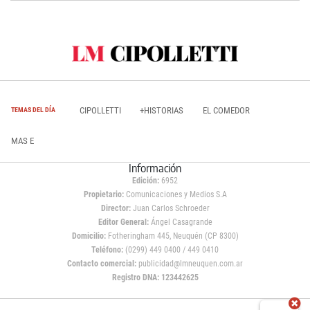
CIPOLLETTI
+HISTORIAS
EL COMEDOR
TEMAS DEL DÍA
MAS E
Información
Edición:
6952
Propietario:
Comunicaciones y Medios S.A
Director:
Juan Carlos Schroeder
Editor General:
Ángel Casagrande
Domicilio:
Fotheringham 445, Neuquén (CP 8300)
Teléfono:
(0299) 449 0400 / 449 0410
Contacto comercial:
publicidad@lmneuquen.com.ar
Registro DNA: 123442625