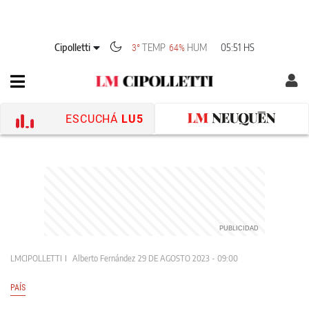
Cipolletti
TEMP
HUM
05:51 HS
3°
64%
ESCUCHÁ
LU5
LMCIPOLLETTI
Alberto Fernández
29 DE AGOSTO 2023 - 09:00
PAÍS