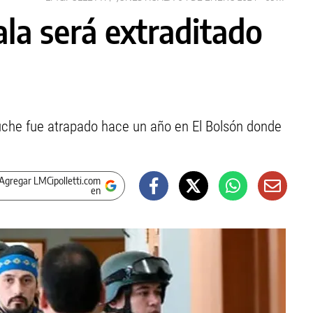
la será extraditado
puche fue atrapado hace un año en El Bolsón donde
Agregar LMCipolletti.com
en