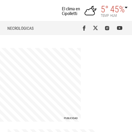
5°
45%
El clima en
Cipolletti
TEMP
HUM
NECROLÓGICAS