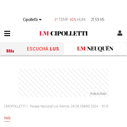
Cipolletti
TEMP
HUM
21:59 HS
5°
90%
ESCUCHÁ
LU5
LMCIPOLLETTI
Parque Nacional Los Alerces
28 DE ENERO 2024 - 10:13
PAÍS