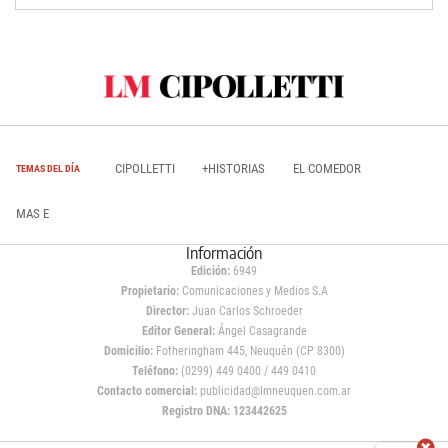
CIPOLLETTI
+HISTORIAS
EL COMEDOR
TEMAS DEL DÍA
MAS E
Información
Edición:
6949
Propietario:
Comunicaciones y Medios S.A
Director:
Juan Carlos Schroeder
Editor General:
Ángel Casagrande
Domicilio:
Fotheringham 445, Neuquén (CP 8300)
Teléfono:
(0299) 449 0400 / 449 0410
Contacto comercial:
publicidad@lmneuquen.com.ar
Registro DNA: 123442625