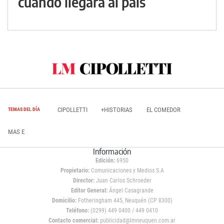
cuándo llegará al país
CIPOLLETTI
+HISTORIAS
EL COMEDOR
TEMAS DEL DÍA
MAS E
Información
Edición:
6950
Propietario:
Comunicaciones y Medios S.A
Director:
Juan Carlos Schroeder
Editor General:
Ángel Casagrande
Domicilio:
Fotheringham 445, Neuquén (CP 8300)
Teléfono:
(0299) 449 0400 / 449 0410
Contacto comercial:
publicidad@lmneuquen.com.ar