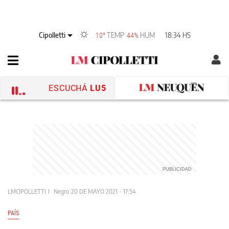
Cipolletti
TEMP
HUM
18:34 HS
10°
44%
ESCUCHÁ
LU5
LMCIPOLLETTI
Negro
20 DE MAYO 2021 - 17:54
PAÍS