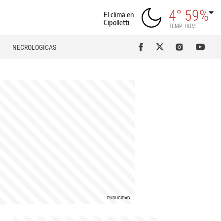
4°
59%
El clima en
Cipolletti
TEMP
HUM
NECROLÓGICAS