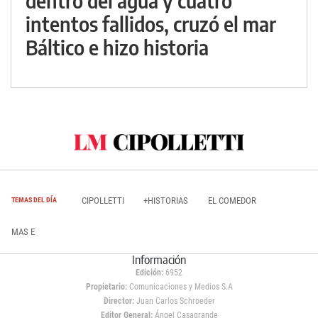
dentro del agua y cuatro
intentos fallidos, cruzó el mar
Báltico e hizo historia
CIPOLLETTI
+HISTORIAS
EL COMEDOR
TEMAS DEL DÍA
MAS E
Información
Edición:
6952
Propietario:
Comunicaciones y Medios S.A
Director:
Juan Carlos Schroeder
Editor General:
Ángel Casagrande