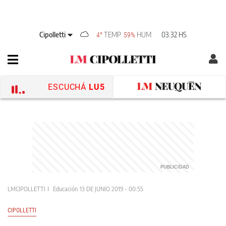
Cipolletti
TEMP
HUM
03:32 HS
4°
59%
ESCUCHÁ
LU5
LMCIPOLLETTI
Educación
13 DE JUNIO 2019 - 00:55
CIPOLLETTI