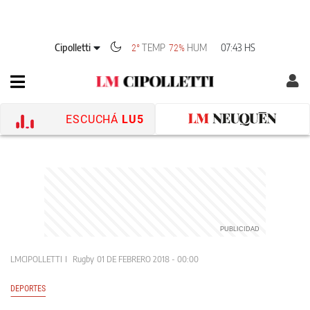
Cipolletti
TEMP
HUM
07:43 HS
2°
72%
ESCUCHÁ
LU5
LMCIPOLLETTI
Rugby
01 DE FEBRERO 2018 - 00:00
DEPORTES