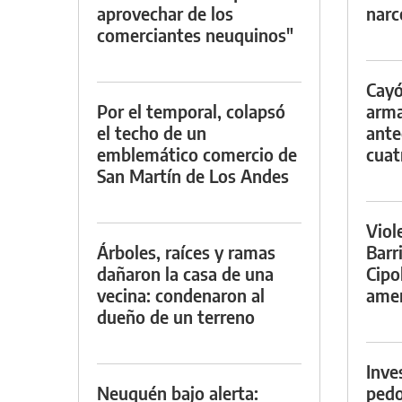
aprovechar de los
narc
comerciantes neuquinos"
Cayó
Por el temporal, colapsó
arma
el techo de un
ante
emblemático comercio de
cuat
San Martín de Los Andes
Viol
Árboles, raíces y ramas
Barr
dañaron la casa de una
Cipo
vecina: condenaron al
amen
dueño de un terreno
Inve
Neuquén bajo alerta:
pedo