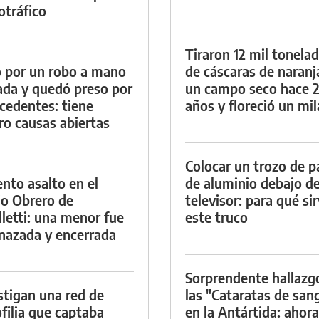
otráfico
Tiraron 12 mil tonela
 por un robo a mano
de cáscaras de naranj
da y quedó preso por
un campo seco hace 
cedentes: tiene
años y floreció un mi
ro causas abiertas
Colocar un trozo de p
ento asalto en el
de aluminio debajo de
io Obrero de
televisor: para qué si
lletti: una menor fue
este truco
azada y encerrada
Sorprendente hallazg
stigan una red de
las "Cataratas de san
filia que captaba
en la Antártida: ahora