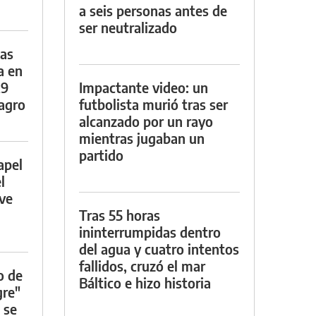
a seis personas antes de
ser neutralizado
das
a en
29
Impactante video: un
lagro
futbolista murió tras ser
alcanzado por un rayo
mientras jugaban un
partido
apel
l
rve
Tras 55 horas
ininterrumpidas dentro
del agua y cuatro intentos
fallidos, cruzó el mar
o de
Báltico e hizo historia
gre"
 se