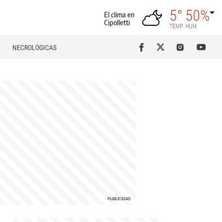
5°
50%
El clima en
Cipolletti
TEMP
HUM
NECROLÓGICAS