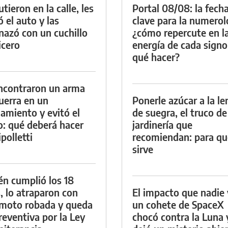
tieron en la calle, les
Portal 08/08: la fech
ó el auto y las
clave para la numerol
azó con un cuchillo
¿cómo repercute en l
icero
energía de cada signo
qué hacer?
ncontraron un arma
uerra en un
Ponerle azúcar a la l
namiento y evitó el
de suegra, el truco de
io: qué deberá hacer
jardinería que
polletti
recomiendan: para qu
sirve
én cumplió los 18
, lo atraparon con
El impacto que nadie 
moto robada y queda
un cohete de SpaceX
reventiva por la Ley
chocó contra la Luna 