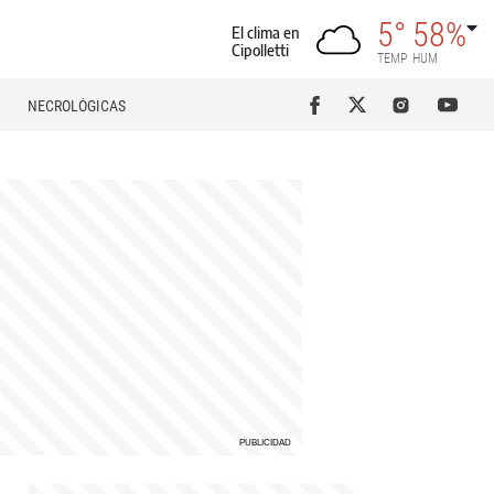
5°
58%
El clima en
Cipolletti
TEMP
HUM
NECROLÓGICAS