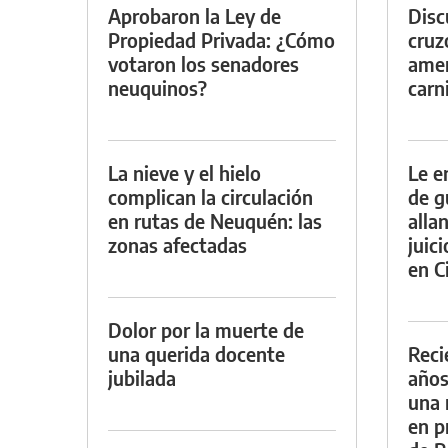
Aprobaron la Ley de
Discu
Propiedad Privada: ¿Cómo
cruz
votaron los senadores
amen
neuquinos?
carn
La nieve y el hielo
Le e
complican la circulación
de g
en rutas de Neuquén: las
alla
zonas afectadas
juic
en Ci
Dolor por la muerte de
una querida docente
Reci
jubilada
años
una 
en p