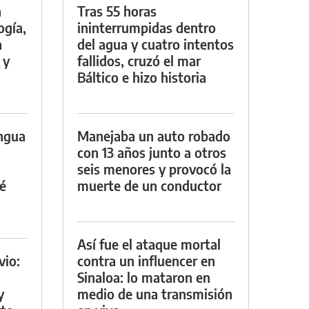
a
Tras 55 horas
ogía,
ininterrumpidas dentro
a
del agua y cuatro intentos
 y
fallidos, cruzó el mar
Báltico e hizo historia
engua
Manejaba un auto robado
con 13 años junto a otros
seis menores y provocó la
é
muerte de un conductor
Así fue el ataque mortal
vio:
contra un influencer en
Sinaloa: lo mataron en
y
medio de una transmisión