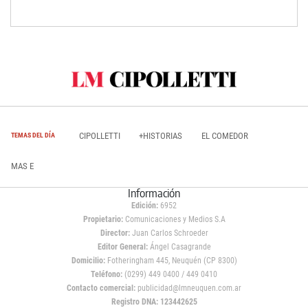
CIPOLLETTI
+HISTORIAS
EL COMEDOR
TEMAS DEL DÍA
MAS E
Información
Edición:
6952
Propietario:
Comunicaciones y Medios S.A
Director:
Juan Carlos Schroeder
Editor General:
Ángel Casagrande
Domicilio:
Fotheringham 445, Neuquén (CP 8300)
Teléfono:
(0299) 449 0400 / 449 0410
Contacto comercial:
publicidad@lmneuquen.com.ar
Registro DNA: 123442625