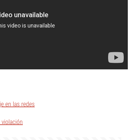
e en las redes
 violación