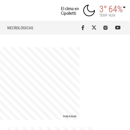
3°
64%
El clima en
Cipolletti
TEMP
HUM
NECROLÓGICAS