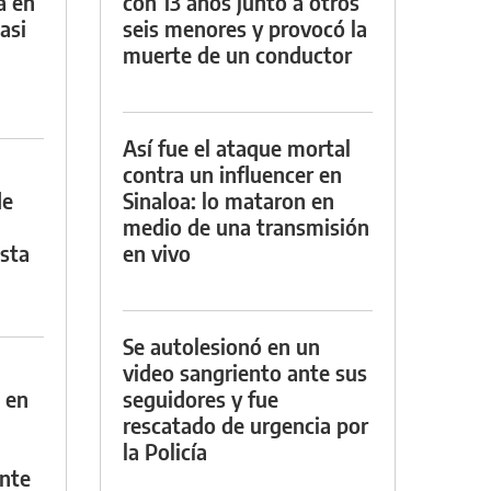
a en
con 13 años junto a otros
asi
seis menores y provocó la
muerte de un conductor
Así fue el ataque mortal
contra un influencer en
de
Sinaloa: lo mataron en
medio de una transmisión
asta
en vivo
Se autolesionó en un
video sangriento ante sus
 en
seguidores y fue
rescatado de urgencia por
la Policía
nte