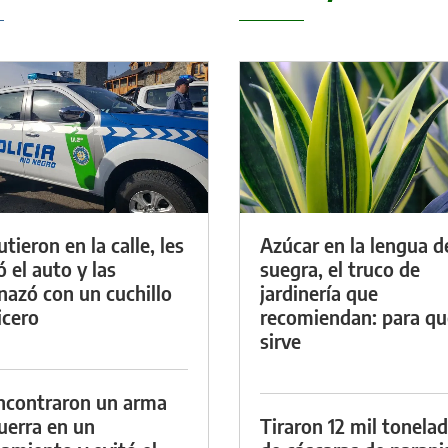
tieron en la calle, les
Azúcar en la lengua d
ó el auto y las
suegra, el truco de
azó con un cuchillo
jardinería que
icero
recomiendan: para qu
sirve
ncontraron un arma
uerra en un
Tiraron 12 mil tonela