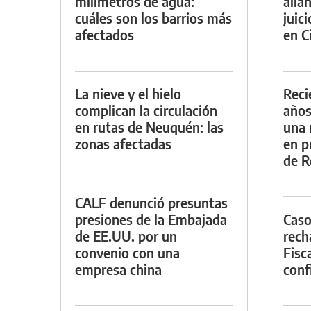
milímetros de agua:
alla
cuáles son los barrios más
juic
afectados
en Ci
La nieve y el hielo
Reci
complican la circulación
años
en rutas de Neuquén: las
una 
zonas afectadas
en p
de R
CALF denunció presuntas
presiones de la Embajada
Caso
de EE.UU. por un
rech
convenio con una
Fisca
empresa china
conf