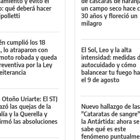
namiento y evitó el
de cáscaras de naranj
io: qué deberá hacer
un campo seco hace c
polletti
30 años y floreció un
milagro
én cumplió los 18
, lo atraparon con
El Sol, Leo y la alta
moto robada y queda
intensidad: medidas 
reventiva por la Ley
autocuidado y cómo
eiterancia
balancear tu fuego h
el 9 de agosto
 Otoño Uriarte: El STJ
azó las quejas de la
Nuevo hallazgo de las
lía y la Querella y
"Cataratas de sangre"
irmó las absoluciones
la Antártida: ahora se
sabe qué es este
fenómeno puntualme