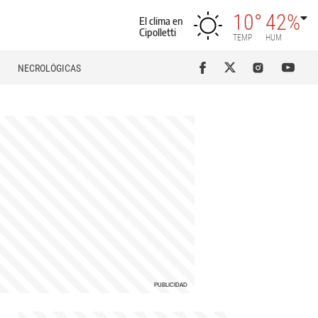
10°
42%
El clima en
Cipolletti
TEMP
HUM
NECROLÓGICAS