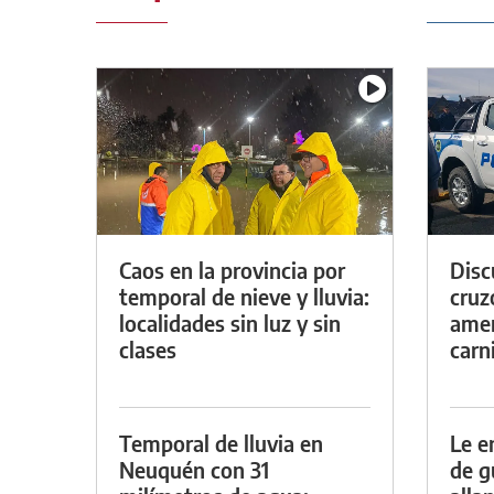
Caos en la provincia por
Discu
temporal de nieve y lluvia:
cruz
localidades sin luz y sin
amen
clases
carn
Temporal de lluvia en
Le e
Neuquén con 31
de g