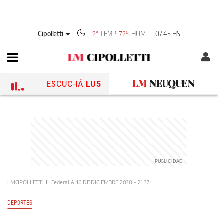
Cipolletti
TEMP
HUM
07:45 HS
2°
72%
ESCUCHÁ
LU5
LMCIPOLLETTI
Federal A
16 DE DICIEMBRE 2020 - 21:27
DEPORTES