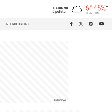
6°
45%
El clima en
Cipolletti
TEMP
HUM
NECROLÓGICAS