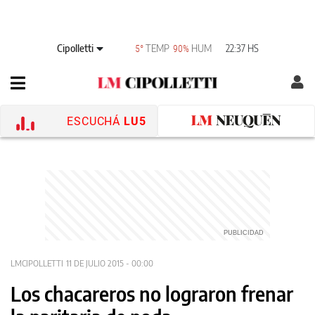
Cipolletti
TEMP
HUM
22:37 HS
5°
90%
ESCUCHÁ
LU5
LMCIPOLLETTI
11 DE JULIO 2015 - 00:00
Los chacareros no lograron frenar