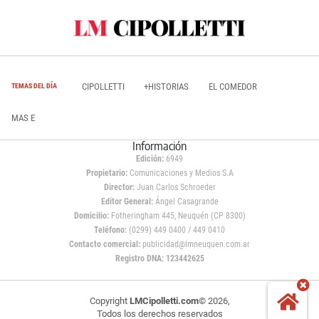
CIPOLLETTI
+HISTORIAS
EL COMEDOR
TEMAS DEL DÍA
MAS E
Información
Edición:
6949
Propietario:
Comunicaciones y Medios S.A
Director:
Juan Carlos Schroeder
Editor General:
Ángel Casagrande
Domicilio:
Fotheringham 445, Neuquén (CP 8300)
Teléfono:
(0299) 449 0400 / 449 0410
Contacto comercial:
publicidad@lmneuquen.com.ar
Registro DNA: 123442625
Copyright
LMCipolletti.com
© 2026,
Todos los derechos reservados