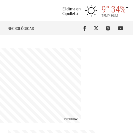
9°
34%
El clima en
Cipolletti
TEMP
HUM
NECROLÓGICAS