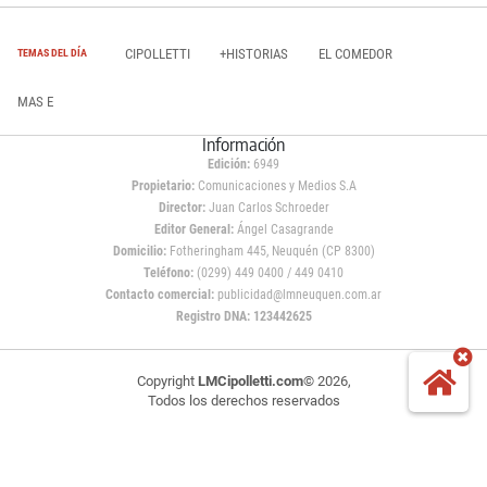
CIPOLLETTI
+HISTORIAS
EL COMEDOR
TEMAS DEL DÍA
MAS E
Información
Edición:
6949
Propietario:
Comunicaciones y Medios S.A
Director:
Juan Carlos Schroeder
Editor General:
Ángel Casagrande
Domicilio:
Fotheringham 445, Neuquén (CP 8300)
Teléfono:
(0299) 449 0400 / 449 0410
Contacto comercial:
publicidad@lmneuquen.com.ar
Registro DNA: 123442625
Copyright
LMCipolletti.com
© 2026,
Todos los derechos reservados