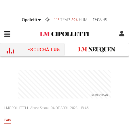
Cipolletti
TEMP
HUM
17:08 HS
11°
39%
ESCUCHÁ
LU5
LMCIPOLLETTI
Abuso Sexual
04 DE ABRIL 2023 - 18:46
PAÍS