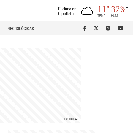
11°
32%
El clima en
Cipolletti
TEMP
HUM
NECROLÓGICAS