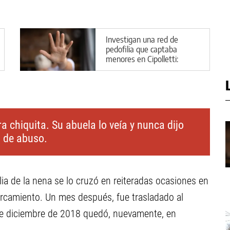
Investigan una red de
pedofilia que captaba
menores en Cipolletti:
aberrantes detalles del caso
a chiquita. Su abuela lo veía y nunca dijo
a de abuso.
lia de la nena se lo cruzó en reiteradas ocasiones en
cercamiento. Un mes después, fue trasladado al
 de diciembre de 2018 quedó, nuevamente, en