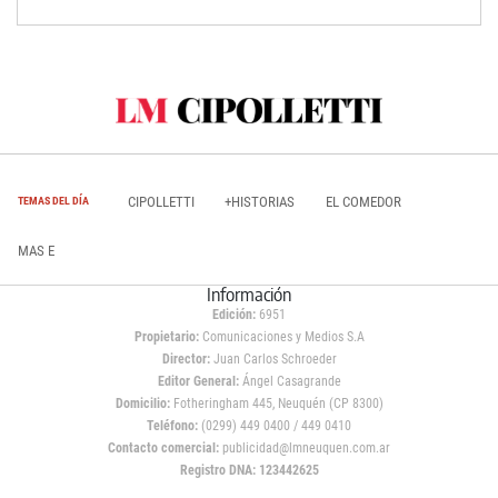
CIPOLLETTI
+HISTORIAS
EL COMEDOR
TEMAS DEL DÍA
MAS E
Información
Edición:
6951
Propietario:
Comunicaciones y Medios S.A
Director:
Juan Carlos Schroeder
Editor General:
Ángel Casagrande
Domicilio:
Fotheringham 445, Neuquén (CP 8300)
Teléfono:
(0299) 449 0400 / 449 0410
Contacto comercial:
publicidad@lmneuquen.com.ar
Registro DNA: 123442625