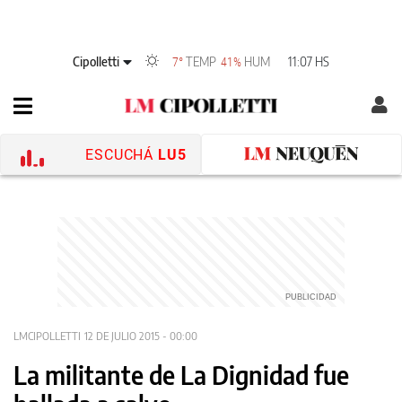
Cipolletti
TEMP
HUM
11:07 HS
7°
41%
ESCUCHÁ
LU5
LMCIPOLLETTI
12 DE JULIO 2015 - 00:00
La militante de La Dignidad fue