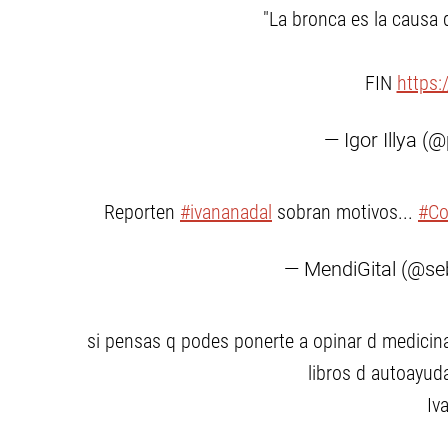
"La bronca es la causa d
FIN
https:
— Igor Illya (@
Reporten
#ivananadal
sobran motivos...
#Co
— MendiGital (@s
si pensas q podes ponerte a opinar d medicina,
libros d autoayuda
Iv