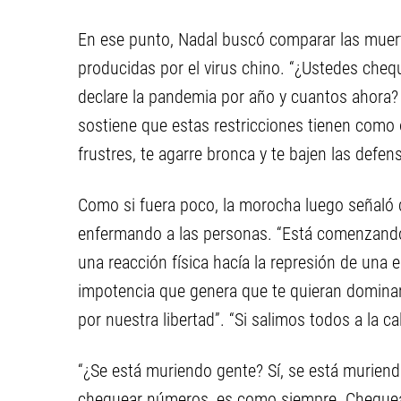
En ese punto, Nadal buscó comparar las muerte
producidas por el virus chino. “¿Ustedes che
declare la pandemia por año y cuantos ahora? ¡
sostiene que estas restricciones tienen como 
frustres, te agarre bronca y te bajen las defen
Como si fuera poco, la morocha luego señaló 
enfermando a las personas. “Está comenzando el
una reacción física hacía la represión de una 
impotencia que genera que te quieran dominar 
por nuestra libertad”. “Si salimos todos a la ca
“¿Se está muriendo gente? Sí, se está muriend
chequear números, es como siempre. Chequeá