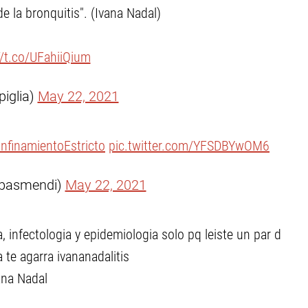
e la bronquitis". (Ivana Nadal)
//t.co/UFahiiQium
piglia)
May 22, 2021
nfinamientoEstricto
pic.twitter.com/YFSDBYwOM6
ebasmendi)
May 22, 2021
 infectologia y epidemiologia solo pq leiste un par d
 te agarra ivananadalitis
ana Nadal