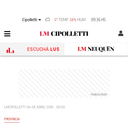
Cipolletti
TEMP
HUM
09:36 HS
5°
58%
ESCUCHÁ
LU5
LMCIPOLLETTI
04 DE ABRIL 2018 - 00:03
PROVINCIA