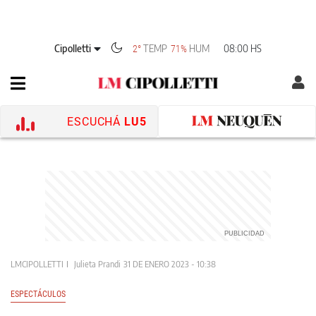
Cipolletti
TEMP
HUM
08:00 HS
2°
71%
ESCUCHÁ
LU5
LMCIPOLLETTI
Julieta Prandi
31 DE ENERO 2023 - 10:38
ESPECTÁCULOS