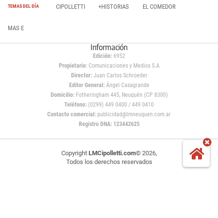
CIPOLLETTI
+HISTORIAS
EL COMEDOR
TEMAS DEL DÍA
MAS E
Información
Edición:
6952
Propietario:
Comunicaciones y Medios S.A
Director:
Juan Carlos Schroeder
Editor General:
Ángel Casagrande
Domicilio:
Fotheringham 445, Neuquén (CP 8300)
Teléfono:
(0299) 449 0400 / 449 0410
Contacto comercial:
publicidad@lmneuquen.com.ar
Registro DNA: 123442625
Copyright
LMCipolletti.com
© 2026,
Todos los derechos reservados