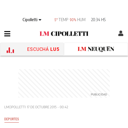
Cipolletti
TEMP
HUM
20:34 HS
5°
90%
ESCUCHÁ
LU5
LMCIPOLLETTI
17 DE OCTUBRE 2015 - 00:42
DEPORTES