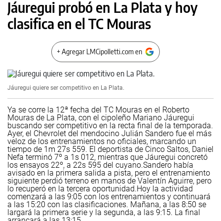
Jáuregui probó en La Plata y hoy
clasifica en el TC Mouras
+ Agregar LMCipolletti.com en
Jáuregui quiere ser competitivo en La Plata.
Ya se corre la 12ª fecha del TC Mouras en el Roberto
Mouras de La Plata, con el cipoleño Mariano Jáuregui
buscando ser competitivo en la recta final de la temporada.
Ayer, el Chevrolet del mendocino Julián Sandero fue el más
veloz de los entrenamientos no oficiales, marcando un
tiempo de 1m 27s 559. El deportista de Cinco Saltos, Daniel
Nefa terminó 7º a 1s 012, mientras que Jáuregui concretó
los ensayos 22º, a 22s 595 del cuyano.
Sandero había
avisado en la primera salida a pista, pero el entrenamiento
siguiente perdió terreno en manos de Valentín Aguirre, pero
lo recuperó en la tercera oportunidad.
Hoy la actividad
comenzará a las 9:05 con los entrenamientos y continuará
a las 15:20 con las clasificaciones. Mañana, a las 8:50 se
largará la primera serie y la segunda, a las 9:15. La final
arrancará a las 13:15.