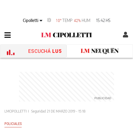
Cipolletti
TEMP
HUM
15:42 HS
10°
42%
ESCUCHÁ
LU5
LMCIPOLLETTI
Seguridad
21 DE MARZO 2019 - 15:18
POLICIALES