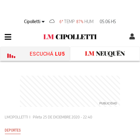
Cipolletti
TEMP
HUM
05:06 HS
6°
87%
ESCUCHÁ
LU5
LMCIPOLLETTI
Pileta
25 DE DICIEMBRE 2020 - 22:40
DEPORTES