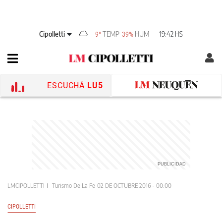
Cipolletti
TEMP
HUM
19:42 HS
9°
39%
ESCUCHÁ
LU5
LMCIPOLLETTI
Turismo De La Fe
02 DE OCTUBRE 2016 - 00:00
CIPOLLETTI