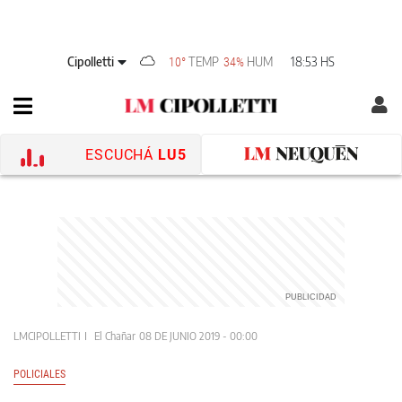
Cipolletti
TEMP
HUM
18:53 HS
10°
34%
ESCUCHÁ
LU5
LMCIPOLLETTI
El Chañar
08 DE JUNIO 2019 - 00:00
POLICIALES