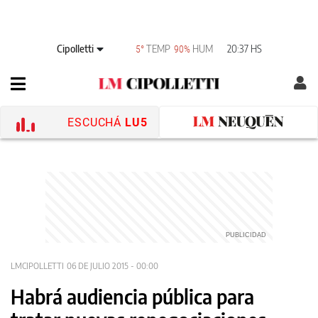
Cipolletti
TEMP
HUM
20:37 HS
5°
90%
ESCUCHÁ
LU5
LMCIPOLLETTI
06 DE JULIO 2015 - 00:00
Habrá audiencia pública para