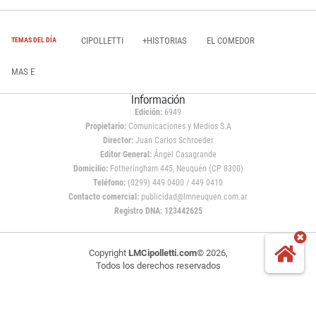
CIPOLLETTI
+HISTORIAS
EL COMEDOR
TEMAS DEL DÍA
MAS E
Información
Edición:
6949
Propietario:
Comunicaciones y Medios S.A
Director:
Juan Carlos Schroeder
Editor General:
Ángel Casagrande
Domicilio:
Fotheringham 445, Neuquén (CP 8300)
Teléfono:
(0299) 449 0400 / 449 0410
Contacto comercial:
publicidad@lmneuquen.com.ar
Registro DNA: 123442625
Copyright
LMCipolletti.com
© 2026,
Todos los derechos reservados