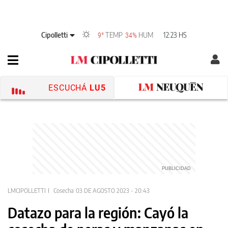
Cipolletti
TEMP
HUM
12:23 HS
9°
34%
ESCUCHÁ
LU5
LMCIPOLLETTI
Cosecha
03 DE AGOSTO 2023 - 20:43
Datazo para la región: Cayó la