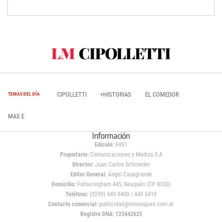
CIPOLLETTI
+HISTORIAS
EL COMEDOR
TEMAS DEL DÍA
MAS E
Información
Edición:
6951
Propietario:
Comunicaciones y Medios S.A
Director:
Juan Carlos Schroeder
Editor General:
Ángel Casagrande
Domicilio:
Fotheringham 445, Neuquén (CP 8300)
Teléfono:
(0299) 449 0400 / 449 0410
Contacto comercial:
publicidad@lmneuquen.com.ar
Registro DNA: 123442625