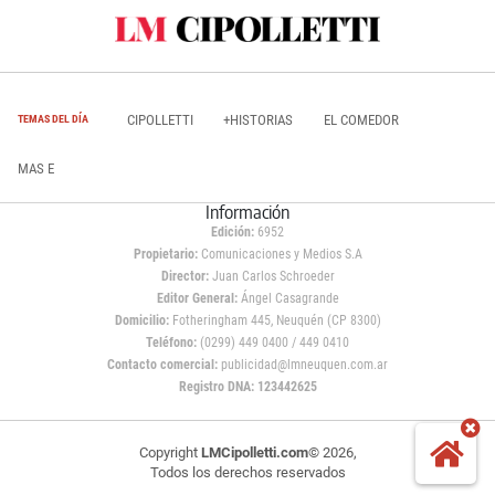
CIPOLLETTI
+HISTORIAS
EL COMEDOR
TEMAS DEL DÍA
MAS E
Información
Edición:
6952
Propietario:
Comunicaciones y Medios S.A
Director:
Juan Carlos Schroeder
Editor General:
Ángel Casagrande
Domicilio:
Fotheringham 445, Neuquén (CP 8300)
Teléfono:
(0299) 449 0400 / 449 0410
Contacto comercial:
publicidad@lmneuquen.com.ar
Registro DNA: 123442625
Copyright
LMCipolletti.com
© 2026,
Todos los derechos reservados