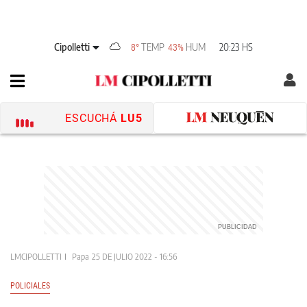
Cipolletti
TEMP
HUM
20:23 HS
8°
43%
ESCUCHÁ
LU5
LMCIPOLLETTI
Papa
25 DE JULIO 2022 - 16:56
POLICIALES