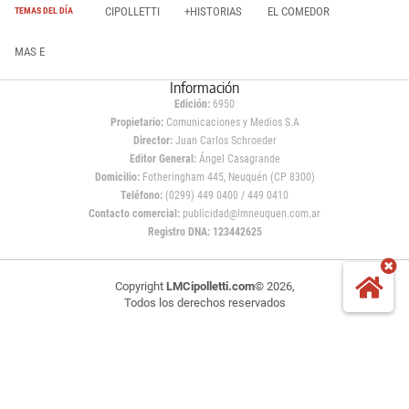
CIPOLLETTI
+HISTORIAS
EL COMEDOR
TEMAS DEL DÍA
MAS E
Información
Edición:
6950
Propietario:
Comunicaciones y Medios S.A
Director:
Juan Carlos Schroeder
Editor General:
Ángel Casagrande
Domicilio:
Fotheringham 445, Neuquén (CP 8300)
Teléfono:
(0299) 449 0400 / 449 0410
Contacto comercial:
publicidad@lmneuquen.com.ar
Registro DNA: 123442625
Copyright
LMCipolletti.com
© 2026,
Todos los derechos reservados