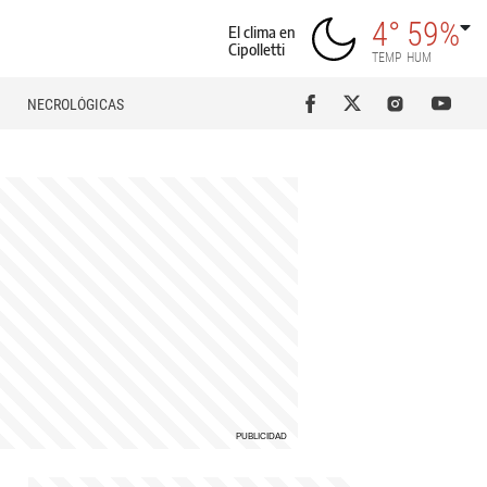
4°
59%
El clima en
Cipolletti
TEMP
HUM
NECROLÓGICAS