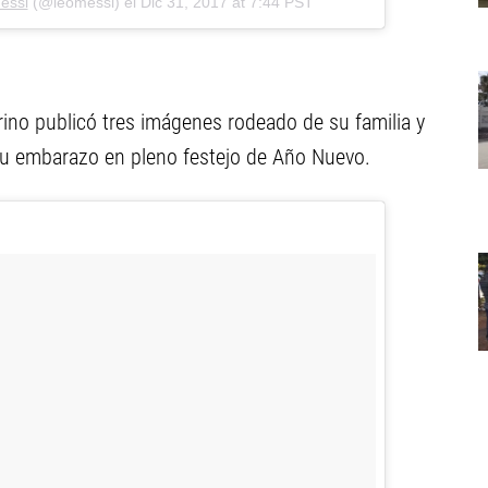
essi
(@leomessi) el
Dic 31, 2017 at 7:44 PST
rino publicó tres imágenes rodeado de su familia y
su embarazo en pleno festejo de Año Nuevo.