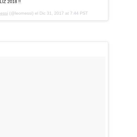
LIZ 2018 !!
essi
(@leomessi) el
Dic 31, 2017 at 7:44 PST