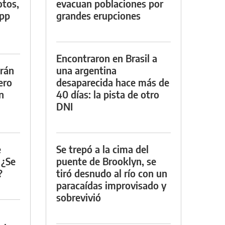
otos,
evacuan poblaciones por
App
grandes erupciones
Encontraron en Brasil a
drán
una argentina
ero
desaparecida hace más de
n
40 días: la pista de otro
DNI
e
Se trepó a la cima del
 ¿Se
puente de Brooklyn, se
?
tiró desnudo al río con un
paracaídas improvisado y
sobrevivió