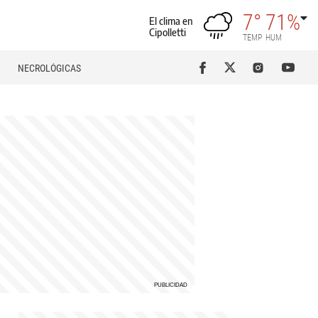
7°
71%
El clima en
Cipolletti
TEMP
HUM
NECROLÓGICAS