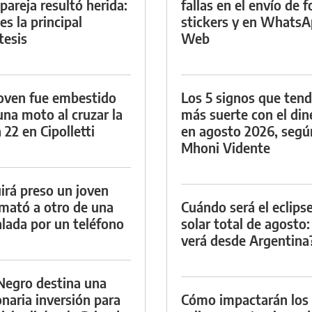
 pareja resultó herida:
fallas en el envío de f
es la principal
stickers y en Whats
tesis
Web
oven fue embestido
Los 5 signos que ten
una moto al cruzar la
más suerte con el din
 22 en Cipolletti
en agosto 2026, segú
Mhoni Vidente
irá preso un joven
mató a otro de una
Cuándo será el eclips
lada por un teléfono
solar total de agosto:
verá desde Argentina
Negro destina una
onaria inversión para
Cómo impactarán los