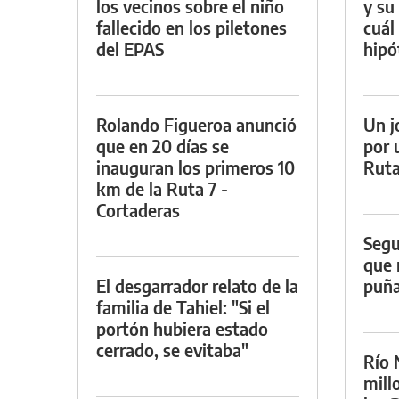
los vecinos sobre el niño
y su
fallecido en los piletones
cuál 
del EPAS
hipó
Rolando Figueroa anunció
Un j
que en 20 días se
por 
inauguran los primeros 10
Ruta
km de la Ruta 7 -
Cortaderas
Segu
que 
El desgarrador relato de la
puña
familia de Tahiel: "Si el
portón hubiera estado
cerrado, se evitaba"
Río 
mill