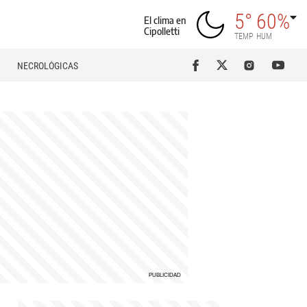
5°
60%
El clima en
Cipolletti
TEMP
HUM
NECROLÓGICAS