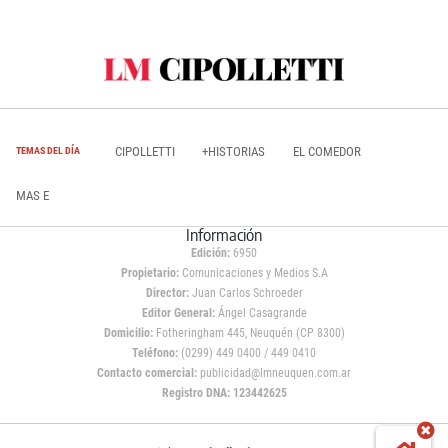
CIPOLLETTI
+HISTORIAS
EL COMEDOR
TEMAS DEL DÍA
MAS E
Información
Edición:
6950
Propietario:
Comunicaciones y Medios S.A
Director:
Juan Carlos Schroeder
Editor General:
Ángel Casagrande
Domicilio:
Fotheringham 445, Neuquén (CP 8300)
Teléfono:
(0299) 449 0400 / 449 0410
Contacto comercial:
publicidad@lmneuquen.com.ar
Registro DNA: 123442625