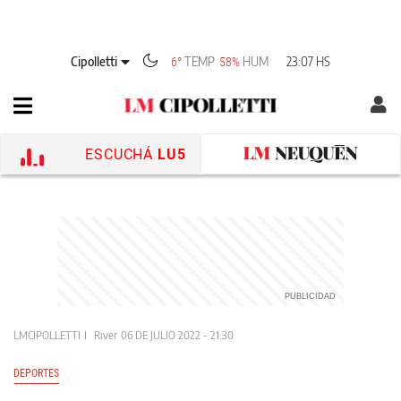
Cipolletti
TEMP
HUM
23:07 HS
6°
58%
ESCUCHÁ
LU5
LMCIPOLLETTI
River
06 DE JULIO 2022 - 21:30
DEPORTES