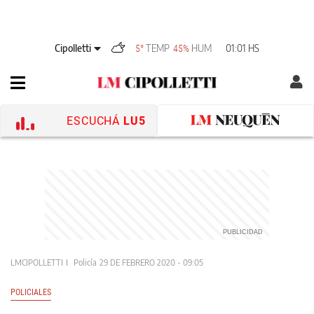
Cipolletti
TEMP
HUM
01:01 HS
5°
45%
ESCUCHÁ
LU5
LMCIPOLLETTI
Policía
29 DE FEBRERO 2020 - 09:05
POLICIALES