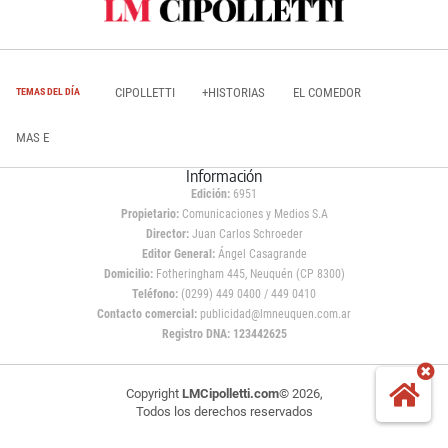
CIPOLLETTI
+HISTORIAS
EL COMEDOR
TEMAS DEL DÍA
MAS E
Información
Edición:
6951
Propietario:
Comunicaciones y Medios S.A
Director:
Juan Carlos Schroeder
Editor General:
Ángel Casagrande
Domicilio:
Fotheringham 445, Neuquén (CP 8300)
Teléfono:
(0299) 449 0400 / 449 0410
Contacto comercial:
publicidad@lmneuquen.com.ar
Registro DNA: 123442625
Copyright
LMCipolletti.com
© 2026,
Todos los derechos reservados