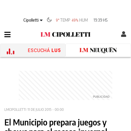
Cipolletti
TEMP
HUM
19:39 HS
9°
49%
ESCUCHÁ
LU5
LMCIPOLLETTI
11 DE JULIO 2015 - 00:00
El Municipio prepara juegos y