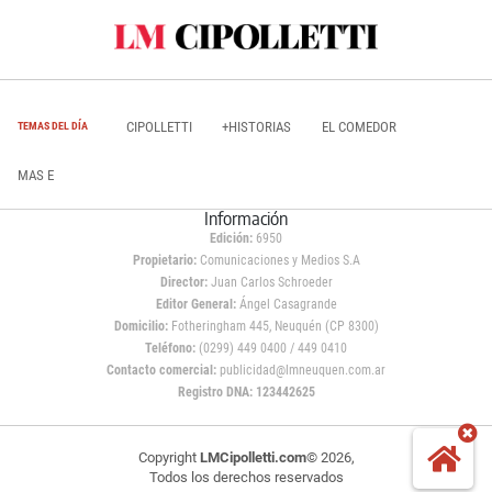
CIPOLLETTI
+HISTORIAS
EL COMEDOR
TEMAS DEL DÍA
MAS E
Información
Edición:
6950
Propietario:
Comunicaciones y Medios S.A
Director:
Juan Carlos Schroeder
Editor General:
Ángel Casagrande
Domicilio:
Fotheringham 445, Neuquén (CP 8300)
Teléfono:
(0299) 449 0400 / 449 0410
Contacto comercial:
publicidad@lmneuquen.com.ar
Registro DNA: 123442625
Copyright
LMCipolletti.com
© 2026,
Todos los derechos reservados