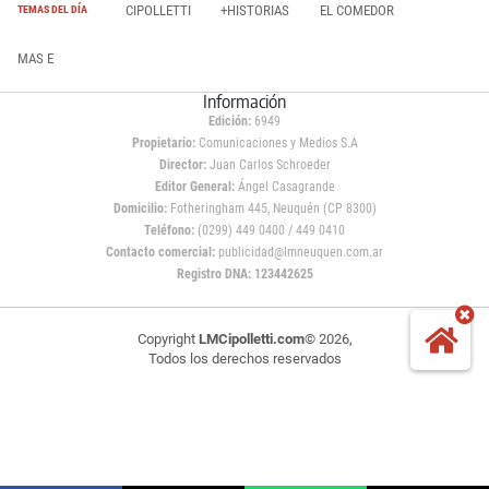
CIPOLLETTI
+HISTORIAS
EL COMEDOR
TEMAS DEL DÍA
MAS E
Información
Edición:
6949
Propietario:
Comunicaciones y Medios S.A
Director:
Juan Carlos Schroeder
Editor General:
Ángel Casagrande
Domicilio:
Fotheringham 445, Neuquén (CP 8300)
Teléfono:
(0299) 449 0400 / 449 0410
Contacto comercial:
publicidad@lmneuquen.com.ar
Registro DNA: 123442625
Copyright
LMCipolletti.com
© 2026,
Todos los derechos reservados