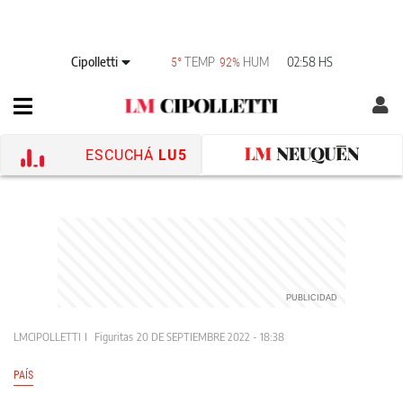
Cipolletti
TEMP
HUM
02:58 HS
5°
92%
ESCUCHÁ
LU5
LMCIPOLLETTI
Figuritas
20 DE SEPTIEMBRE 2022 - 18:38
PAÍS