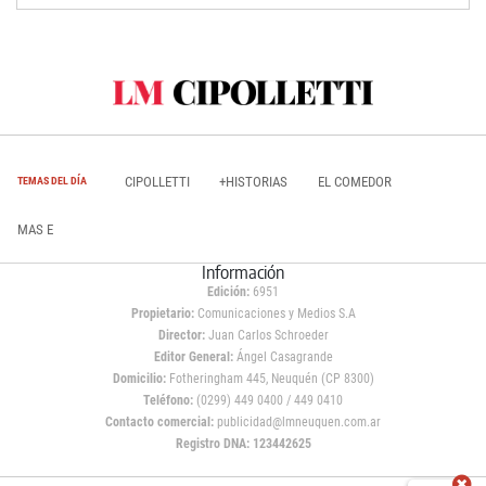
CIPOLLETTI
+HISTORIAS
EL COMEDOR
TEMAS DEL DÍA
MAS E
Información
Edición:
6951
Propietario:
Comunicaciones y Medios S.A
Director:
Juan Carlos Schroeder
Editor General:
Ángel Casagrande
Domicilio:
Fotheringham 445, Neuquén (CP 8300)
Teléfono:
(0299) 449 0400 / 449 0410
Contacto comercial:
publicidad@lmneuquen.com.ar
Registro DNA: 123442625