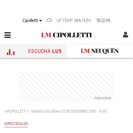
Cipolletti
TEMP
HUM
18:22 HS
10°
38%
ESCUCHÁ
LU5
LMCIPOLLETTI
Violencia De Género
12 DE DICIEMBRE 2018 - 13:30
ESPECTÁCULOS